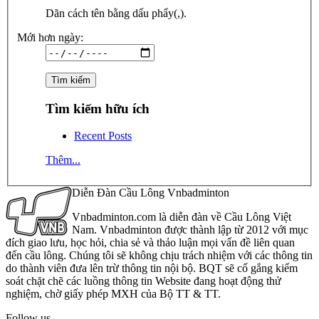
Dãn cách tên bằng dấu phẩy(,).
Mới hơn ngày:
Tìm kiếm hữu ích
Recent Posts
Thêm...
Diễn Đàn Cầu Lông Vnbadminton
Vnbadminton.com là diễn đàn về Cầu Lông Việt
Nam. Vnbadminton được thành lập từ 2012 với mục
đích giao lưu, học hỏi, chia sẻ và thảo luận mọi vấn đề liên quan
đến cầu lông. Chúng tôi sẽ không chịu trách nhiệm với các thông tin
do thành viên đưa lên trừ thông tin nội bộ. BQT sẽ cố gắng kiểm
soát chặt chẽ các luồng thông tin Website đang hoạt động thử
nghiệm, chờ giấy phép MXH của Bộ TT & TT.
Follow us