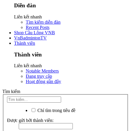
Diễn đàn
Liên kết nhanh
Tìm kiếm diễn đàn
Recent Posts
Shop Cầu Lông VNB
VnBadmintonTV
Thành viên
Thành viên
Liên kết nhanh
Notable Members
Đang truy cập
Hoạt động gần đây
Tìm kiếm
Chỉ tìm trong tiêu đề
Được gửi bởi thành viên: