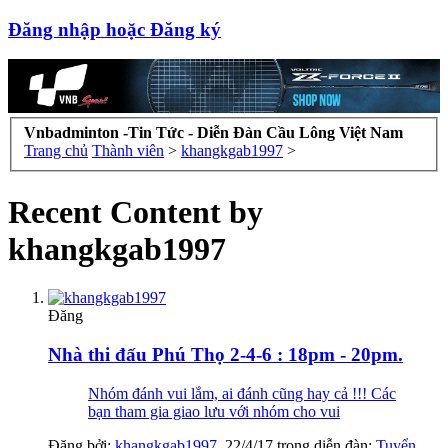
Đăng nhập hoặc Đăng ký
Vnbadminton -Tin Tức - Diễn Đàn Cầu Lông Việt Nam
Trang chủ
Thành viên
>
khangkgab1997
>
Recent Content by
khangkgab1997
Đăng
Nhà thi đấu Phú Thọ 2-4-6 : 18pm - 20pm.
Nhóm đánh vui lắm, ai đánh cũng hay cả !!! Các
bạn tham gia giao lưu với nhóm cho vui
Đăng bởi:
khangkgab1997
,
22/4/17
trong diễn đàn:
Tuyển