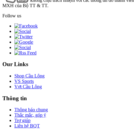
không chịu trách nhiệm với các thông tin do thành viê
MXH của Bộ TT & TT.
Follow us
Our Links
Shop Cầu Lông
VS Sports
Vợt Cầu Lông
Thông tin
Thông báo chung
Thắc mắc, góp ý
Trợ giúp
Liên hệ BQT