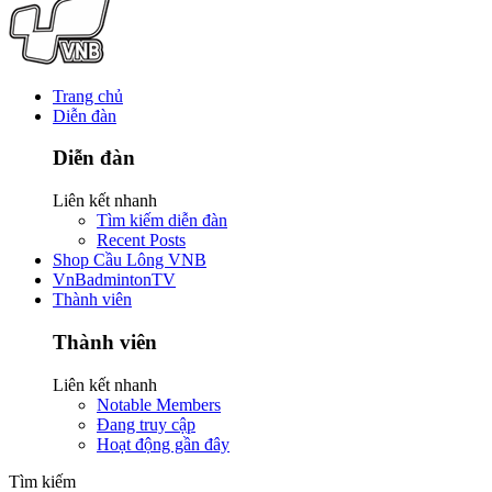
Trang chủ
Diễn đàn
Diễn đàn
Liên kết nhanh
Tìm kiếm diễn đàn
Recent Posts
Shop Cầu Lông VNB
VnBadmintonTV
Thành viên
Thành viên
Liên kết nhanh
Notable Members
Đang truy cập
Hoạt động gần đây
Tìm kiếm