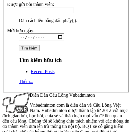
Được gửi bởi thành viên:
Dãn cách tên bằng dấu phẩy(,).
Mới hơn ngày:
Tìm kiếm hữu ích
Recent Posts
Thêm...
Diễn Đàn Cầu Lông Vnbadminton
Vnbadminton.com là diễn đàn về Cầu Lông Việt
Nam. Vnbadminton được thành lập từ 2012 với mục
đích giao lưu, học hỏi, chia sẻ và thảo luận mọi vấn đề liên quan
đến cầu lông. Chúng tôi sẽ không chịu trách nhiệm với các thông tin
do thành viên đưa lên trừ thông tin nội bộ. BQT sẽ cố gắng kiểm
soát chặt chẽ các luồng thông tin Website đang hoạt động thử