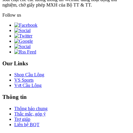
nghiệm, chờ giấy phép MXH của Bộ TT & TT.
Follow us
Our Links
Shop Cầu Lông
VS Sports
Vợt Cầu Lông
Thông tin
Thông báo chung
Thắc mắc, góp ý
Trợ giúp
Liên hệ BQT