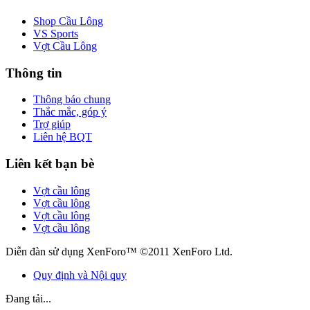
Shop Cầu Lông
VS Sports
Vợt Cầu Lông
Thông tin
Thông báo chung
Thắc mắc, góp ý
Trợ giúp
Liên hệ BQT
Liên kết bạn bè
Vợt cầu lông
Vợt cầu lông
Vợt cầu lông
Vợt cầu lông
Diễn đàn sử dụng XenForo™ ©2011 XenForo Ltd.
Quy định và Nội quy
Đang tải...