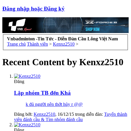
Đăng nhập hoặc Đăng ký
Vnbadminton -Tin Tức - Diễn Đàn Cầu Lông Việt Nam
Trang chủ
Thành viên
>
Kenxz2510
>
Recent Content by Kenxz2510
Đăng
Lập nhóm TB đến Khá
k đủ người nên thớt hủy r @@
Đăng bởi:
Kenxz2510
,
16/12/15
trong diễn đàn:
Tuyển thành
viên đánh cầu & Tìm nhóm đánh cầu
Đăng