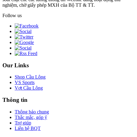
nghiệm, chờ giấy phép MXH của Bộ TT & TT.
Follow us
Our Links
Shop Cầu Lông
VS Sports
Vợt Cầu Lông
Thông tin
Thông báo chung
Thắc mắc, góp ý
Trợ giúp
Liên hệ BQT