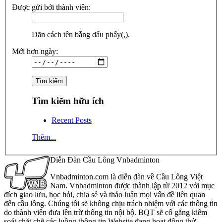
Được gửi bởi thành viên:
Dãn cách tên bằng dấu phẩy(,).
Mới hơn ngày:
Tìm kiếm hữu ích
Recent Posts
Thêm...
Diễn Đàn Cầu Lông Vnbadminton
Vnbadminton.com là diễn đàn về Cầu Lông Việt
Nam. Vnbadminton được thành lập từ 2012 với mục
đích giao lưu, học hỏi, chia sẻ và thảo luận mọi vấn đề liên quan
đến cầu lông. Chúng tôi sẽ không chịu trách nhiệm với các thông tin
do thành viên đưa lên trừ thông tin nội bộ. BQT sẽ cố gắng kiểm
soát chặt chẽ các luồng thông tin Website đang hoạt động thử