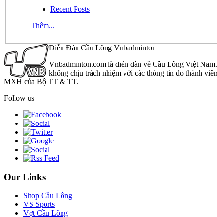
Recent Posts
Thêm...
Diễn Đàn Cầu Lông Vnbadminton
Vnbadminton.com là diễn đàn về Cầu Lông Việt Nam. Vn
không chịu trách nhiệm với các thông tin do thành viê
MXH của Bộ TT & TT.
Follow us
Our Links
Shop Cầu Lông
VS Sports
Vợt Cầu Lông