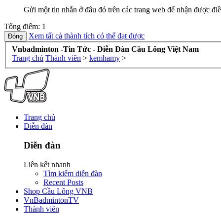
Gửi một tin nhắn ở đâu đó trên các trang web để nhận được điề
Tổng điểm: 1
Xem tất cả thành tích có thể đạt được
Vnbadminton -Tin Tức - Diễn Đàn Cầu Lông Việt Nam
Trang chủ
Thành viên
>
kemhamy
>
Trang chủ
Diễn đàn
Diễn đàn
Liên kết nhanh
Tìm kiếm diễn đàn
Recent Posts
Shop Cầu Lông VNB
VnBadmintonTV
Thành viên