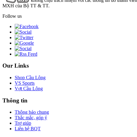
không chịu trách nhiệm với các thông tin do thành viê
MXH của Bộ TT & TT.
Follow us
Our Links
Shop Cầu Lông
VS Sports
Vợt Cầu Lông
Thông tin
Thông báo chung
Thắc mắc, góp ý
Trợ giúp
Liên hệ BQT