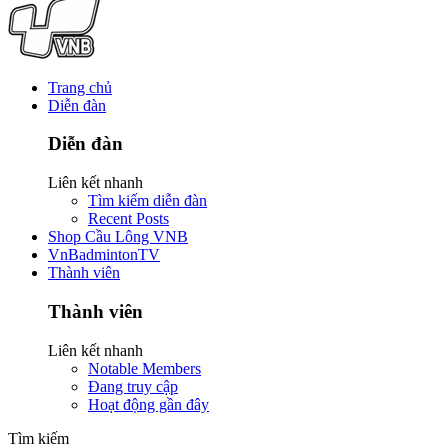
Trang chủ
Diễn đàn
Diễn đàn
Liên kết nhanh
Tìm kiếm diễn đàn
Recent Posts
Shop Cầu Lông VNB
VnBadmintonTV
Thành viên
Thành viên
Liên kết nhanh
Notable Members
Đang truy cập
Hoạt động gần đây
Tìm kiếm