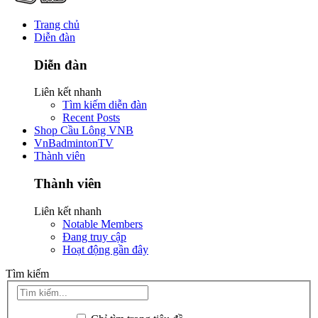
Trang chủ
Diễn đàn
Diễn đàn
Liên kết nhanh
Tìm kiếm diễn đàn
Recent Posts
Shop Cầu Lông VNB
VnBadmintonTV
Thành viên
Thành viên
Liên kết nhanh
Notable Members
Đang truy cập
Hoạt động gần đây
Tìm kiếm