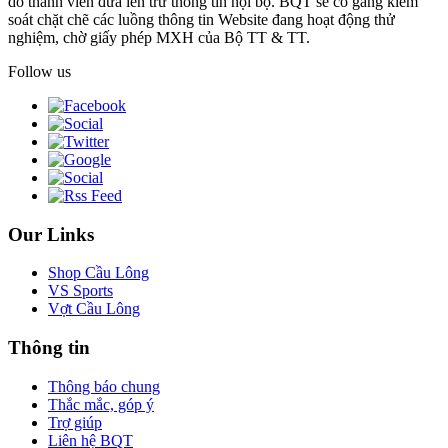
do thành viên đưa lên trừ thông tin nội bộ. BQT sẽ cố gắng kiểm
soát chặt chẽ các luồng thông tin Website đang hoạt động thử
nghiệm, chờ giấy phép MXH của Bộ TT & TT.
Follow us
Our Links
Shop Cầu Lông
VS Sports
Vợt Cầu Lông
Thông tin
Thông báo chung
Thắc mắc, góp ý
Trợ giúp
Liên hệ BQT