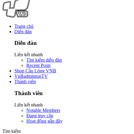
Trang chủ
Diễn đàn
Diễn đàn
Liên kết nhanh
Tìm kiếm diễn đàn
Recent Posts
Shop Cầu Lông VNB
VnBadmintonTV
Thành viên
Thành viên
Liên kết nhanh
Notable Members
Đang truy cập
Hoạt động gần đây
Tìm kiếm