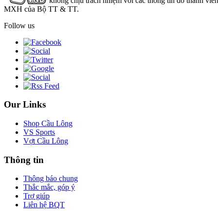
không chịu trách nhiệm với các thông tin do thành viê
MXH của Bộ TT & TT.
Follow us
Our Links
Shop Cầu Lông
VS Sports
Vợt Cầu Lông
Thông tin
Thông báo chung
Thắc mắc, góp ý
Trợ giúp
Liên hệ BQT