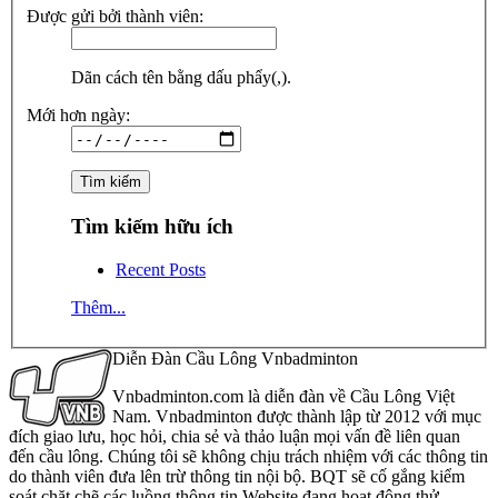
Được gửi bởi thành viên:
Dãn cách tên bằng dấu phẩy(,).
Mới hơn ngày:
Tìm kiếm hữu ích
Recent Posts
Thêm...
Diễn Đàn Cầu Lông Vnbadminton
Vnbadminton.com là diễn đàn về Cầu Lông Việt
Nam. Vnbadminton được thành lập từ 2012 với mục
đích giao lưu, học hỏi, chia sẻ và thảo luận mọi vấn đề liên quan
đến cầu lông. Chúng tôi sẽ không chịu trách nhiệm với các thông tin
do thành viên đưa lên trừ thông tin nội bộ. BQT sẽ cố gắng kiểm
soát chặt chẽ các luồng thông tin Website đang hoạt động thử