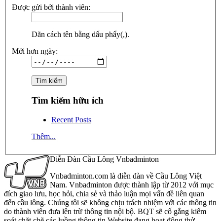
Được gửi bởi thành viên:
Dãn cách tên bằng dấu phẩy(,).
Mới hơn ngày:
Tìm kiếm hữu ích
Recent Posts
Thêm...
Diễn Đàn Cầu Lông Vnbadminton
Vnbadminton.com là diễn đàn về Cầu Lông Việt
Nam. Vnbadminton được thành lập từ 2012 với mục
đích giao lưu, học hỏi, chia sẻ và thảo luận mọi vấn đề liên quan
đến cầu lông. Chúng tôi sẽ không chịu trách nhiệm với các thông tin
do thành viên đưa lên trừ thông tin nội bộ. BQT sẽ cố gắng kiểm
soát chặt chẽ các luồng thông tin Website đang hoạt động thử