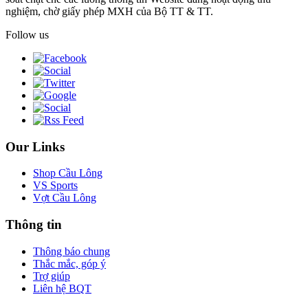
nghiệm, chờ giấy phép MXH của Bộ TT & TT.
Follow us
Our Links
Shop Cầu Lông
VS Sports
Vợt Cầu Lông
Thông tin
Thông báo chung
Thắc mắc, góp ý
Trợ giúp
Liên hệ BQT