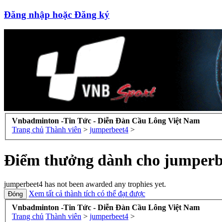
Đăng nhập hoặc Đăng ký
Vnbadminton -Tin Tức - Diễn Đàn Cầu Lông Việt Nam
Trang chủ
Thành viên
>
jumperbeet4
>
Điểm thưởng dành cho jumperb
jumperbeet4 has not been awarded any trophies yet.
Xem tất cả thành tích có thể đạt được
Vnbadminton -Tin Tức - Diễn Đàn Cầu Lông Việt Nam
Trang chủ
Thành viên
>
jumperbeet4
>