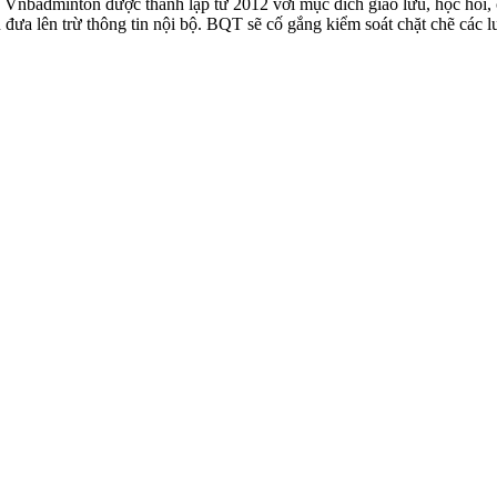
badminton được thành lập từ 2012 với mục đích giao lưu, học hỏi, ch
n đưa lên trừ thông tin nội bộ. BQT sẽ cố gắng kiểm soát chặt chẽ các