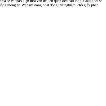
ia sẻ và thảo luận mọi vấn đề liên quan đến cầu lông. Chúng tôi sẽ
 luồng thông tin Website đang hoạt động thử nghiệm, chờ giấy phép