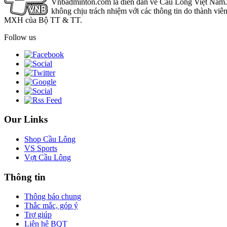
Vnbadminton.com là diễn đàn về Cầu Lông Việt Nam. Vn
không chịu trách nhiệm với các thông tin do thành viê
MXH của Bộ TT & TT.
Follow us
Our Links
Shop Cầu Lông
VS Sports
Vợt Cầu Lông
Thông tin
Thông báo chung
Thắc mắc, góp ý
Trợ giúp
Liên hệ BQT