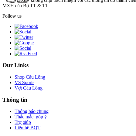
không chịu trách nhiệm với các thông tin do thành viê
MXH của Bộ TT & TT.
Follow us
Our Links
Shop Cầu Lông
VS Sports
Vợt Cầu Lông
Thông tin
Thông báo chung
Thắc mắc, góp ý
Trợ giúp
Liên hệ BQT