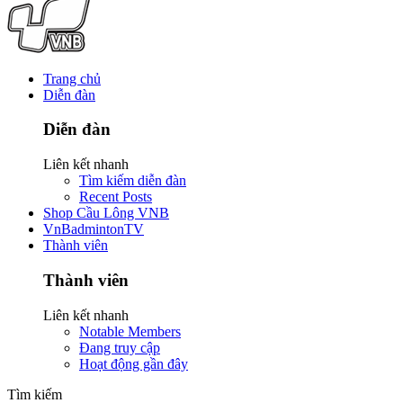
Trang chủ
Diễn đàn
Diễn đàn
Liên kết nhanh
Tìm kiếm diễn đàn
Recent Posts
Shop Cầu Lông VNB
VnBadmintonTV
Thành viên
Thành viên
Liên kết nhanh
Notable Members
Đang truy cập
Hoạt động gần đây
Tìm kiếm