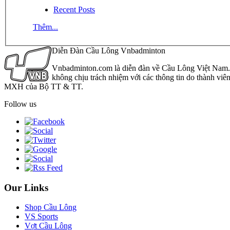
Recent Posts
Thêm...
Diễn Đàn Cầu Lông Vnbadminton
Vnbadminton.com là diễn đàn về Cầu Lông Việt Nam. Vn
không chịu trách nhiệm với các thông tin do thành viê
MXH của Bộ TT & TT.
Follow us
Our Links
Shop Cầu Lông
VS Sports
Vợt Cầu Lông