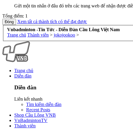
Gửi một tin nhắn ở đâu đó trên các trang web để nhận được điề
Tổng điểm: 1
Xem tất cả thành tích có thể đạt được
Vnbadminton -Tin Tức - Diễn Đàn Cầu Lông Việt Nam
Trang chủ
Thành viên
>
jokojookoo
>
Trang chủ
Diễn đàn
Diễn đàn
Liên kết nhanh
Tìm kiếm diễn đàn
Recent Posts
Shop Cầu Lông VNB
VnBadmintonTV
Thành viên