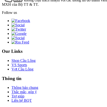
không chịu trách nhiệm với các thông tin do thành viê
MXH của Bộ TT & TT.
Follow us
Our Links
Shop Cầu Lông
VS Sports
Vợt Cầu Lông
Thông tin
Thông báo chung
Thắc mắc, góp ý
Trợ giúp
Liên hệ BQT