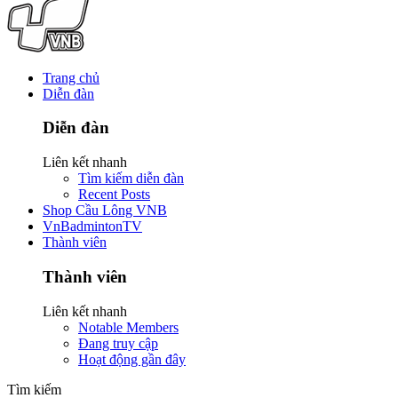
Trang chủ
Diễn đàn
Diễn đàn
Liên kết nhanh
Tìm kiếm diễn đàn
Recent Posts
Shop Cầu Lông VNB
VnBadmintonTV
Thành viên
Thành viên
Liên kết nhanh
Notable Members
Đang truy cập
Hoạt động gần đây
Tìm kiếm