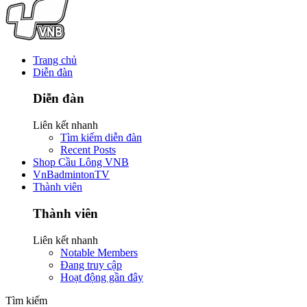
Trang chủ
Diễn đàn
Diễn đàn
Liên kết nhanh
Tìm kiếm diễn đàn
Recent Posts
Shop Cầu Lông VNB
VnBadmintonTV
Thành viên
Thành viên
Liên kết nhanh
Notable Members
Đang truy cập
Hoạt động gần đây
Tìm kiếm