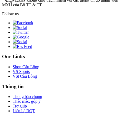
không chịu trách nhiệm với các thông tin do thành viê
MXH của Bộ TT & TT.
Follow us
Our Links
Shop Cầu Lông
VS Sports
Vợt Cầu Lông
Thông tin
Thông báo chung
Thắc mắc, góp ý
Trợ giúp
Liên hệ BQT