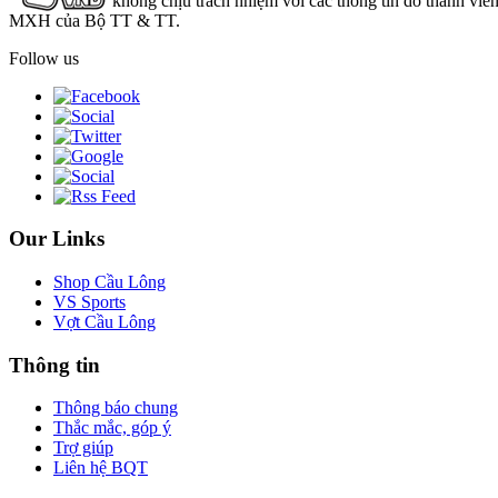
không chịu trách nhiệm với các thông tin do thành viê
MXH của Bộ TT & TT.
Follow us
Our Links
Shop Cầu Lông
VS Sports
Vợt Cầu Lông
Thông tin
Thông báo chung
Thắc mắc, góp ý
Trợ giúp
Liên hệ BQT