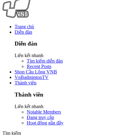
Trang chủ
Diễn đàn
Diễn đàn
Liên kết nhanh
Tìm kiếm diễn đàn
Recent Posts
Shop Cầu Lông VNB
VnBadmintonTV
Thành viên
Thành viên
Liên kết nhanh
Notable Members
Đang truy cập
Hoạt động gần đây
Tìm kiếm