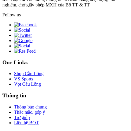
nghiệm, chờ giấy phép MXH của Bộ TT & TT.
Follow us
Our Links
Shop Cầu Lông
VS Sports
Vợt Cầu Lông
Thông tin
Thông báo chung
Thắc mắc, góp ý
Trợ giúp
Liên hệ BQT