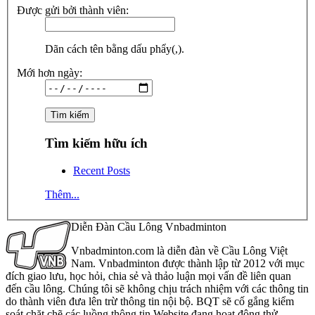
Được gửi bởi thành viên:
Dãn cách tên bằng dấu phẩy(,).
Mới hơn ngày:
Tìm kiếm hữu ích
Recent Posts
Thêm...
Diễn Đàn Cầu Lông Vnbadminton
Vnbadminton.com là diễn đàn về Cầu Lông Việt
Nam. Vnbadminton được thành lập từ 2012 với mục
đích giao lưu, học hỏi, chia sẻ và thảo luận mọi vấn đề liên quan
đến cầu lông. Chúng tôi sẽ không chịu trách nhiệm với các thông tin
do thành viên đưa lên trừ thông tin nội bộ. BQT sẽ cố gắng kiểm
soát chặt chẽ các luồng thông tin Website đang hoạt động thử