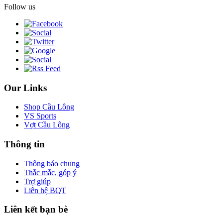
Follow us
Our Links
Shop Cầu Lông
VS Sports
Vợt Cầu Lông
Thông tin
Thông báo chung
Thắc mắc, góp ý
Trợ giúp
Liên hệ BQT
Liên kết bạn bè