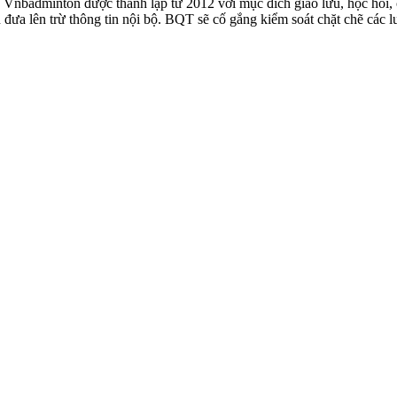
badminton được thành lập từ 2012 với mục đích giao lưu, học hỏi, ch
n đưa lên trừ thông tin nội bộ. BQT sẽ cố gắng kiểm soát chặt chẽ các