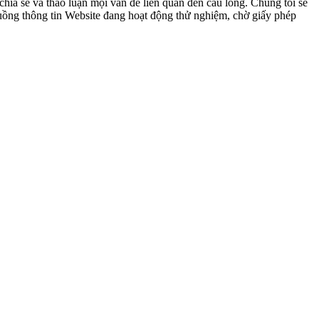
ia sẻ và thảo luận mọi vấn đề liên quan đến cầu lông. Chúng tôi sẽ
 luồng thông tin Website đang hoạt động thử nghiệm, chờ giấy phép