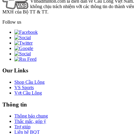
Vnbadminton.com là diễn đàn về Cầu Lông Việt Nam. Vn
không chịu trách nhiệm với các thông tin do thành viê
MXH của Bộ TT & TT.
Follow us
Our Links
Shop Cầu Lông
VS Sports
Vợt Cầu Lông
Thông tin
Thông báo chung
Thắc mắc, góp ý
Trợ giúp
Liên hệ BQT