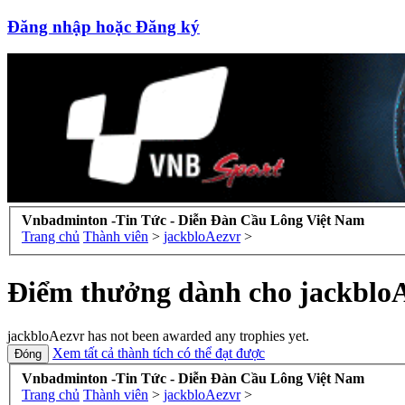
Đăng nhập hoặc Đăng ký
Vnbadminton -Tin Tức - Diễn Đàn Cầu Lông Việt Nam
Trang chủ
Thành viên
>
jackbloAezvr
>
Điểm thưởng dành cho jackblo
jackbloAezvr has not been awarded any trophies yet.
Xem tất cả thành tích có thể đạt được
Vnbadminton -Tin Tức - Diễn Đàn Cầu Lông Việt Nam
Trang chủ
Thành viên
>
jackbloAezvr
>