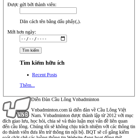
Được gửi bởi thành viên:
Dãn cách tên bằng dấu phẩy(,).
Mới hơn ngày:
Tìm kiếm hữu ích
Recent Posts
Thêm...
Diễn Đàn Cầu Lông Vnbadminton
Vnbadminton.com là diễn đàn về Cầu Lông Việt
Nam. Vnbadminton được thành lập từ 2012 với mục
đích giao lưu, học hỏi, chia sẻ và thảo luận mọi vấn đề liên quan
đến cầu lông. Chúng tôi sẽ không chịu trách nhiệm với các thông tin
do thành viên đưa lên trừ thông tin nội bộ. BQT sẽ cố gắng kiểm
soát chặt chẽ các luồng thông tin Website đang hoạt động thử