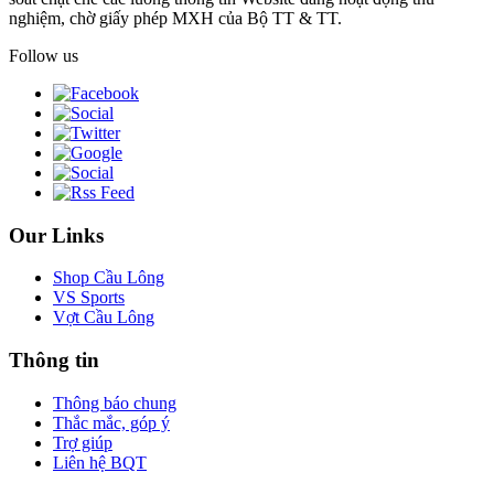
nghiệm, chờ giấy phép MXH của Bộ TT & TT.
Follow us
Our Links
Shop Cầu Lông
VS Sports
Vợt Cầu Lông
Thông tin
Thông báo chung
Thắc mắc, góp ý
Trợ giúp
Liên hệ BQT