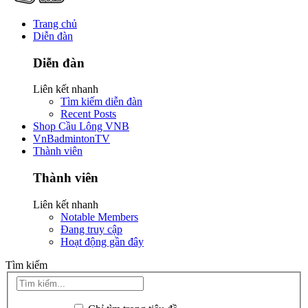
Trang chủ
Diễn đàn
Diễn đàn
Liên kết nhanh
Tìm kiếm diễn đàn
Recent Posts
Shop Cầu Lông VNB
VnBadmintonTV
Thành viên
Thành viên
Liên kết nhanh
Notable Members
Đang truy cập
Hoạt động gần đây
Tìm kiếm