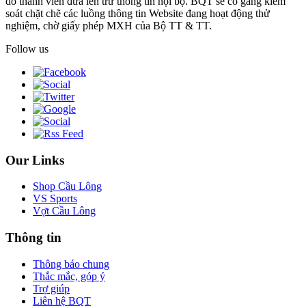
do thành viên đưa lên trừ thông tin nội bộ. BQT sẽ cố gắng kiểm
soát chặt chẽ các luồng thông tin Website đang hoạt động thử
nghiệm, chờ giấy phép MXH của Bộ TT & TT.
Follow us
Our Links
Shop Cầu Lông
VS Sports
Vợt Cầu Lông
Thông tin
Thông báo chung
Thắc mắc, góp ý
Trợ giúp
Liên hệ BQT