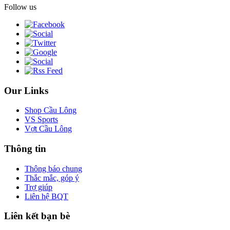
Follow us
Our Links
Shop Cầu Lông
VS Sports
Vợt Cầu Lông
Thông tin
Thông báo chung
Thắc mắc, góp ý
Trợ giúp
Liên hệ BQT
Liên kết bạn bè