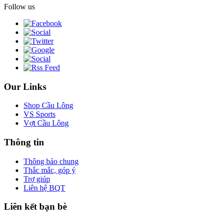
Follow us
Our Links
Shop Cầu Lông
VS Sports
Vợt Cầu Lông
Thông tin
Thông báo chung
Thắc mắc, góp ý
Trợ giúp
Liên hệ BQT
Liên kết bạn bè