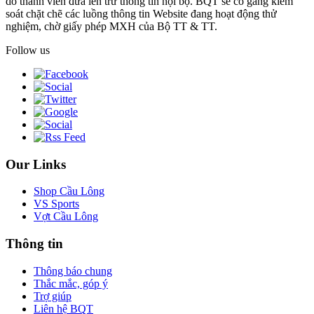
do thành viên đưa lên trừ thông tin nội bộ. BQT sẽ cố gắng kiểm
soát chặt chẽ các luồng thông tin Website đang hoạt động thử
nghiệm, chờ giấy phép MXH của Bộ TT & TT.
Follow us
Our Links
Shop Cầu Lông
VS Sports
Vợt Cầu Lông
Thông tin
Thông báo chung
Thắc mắc, góp ý
Trợ giúp
Liên hệ BQT