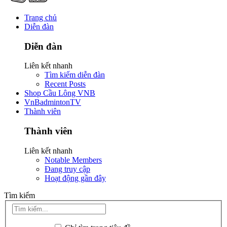
Trang chủ
Diễn đàn
Diễn đàn
Liên kết nhanh
Tìm kiếm diễn đàn
Recent Posts
Shop Cầu Lông VNB
VnBadmintonTV
Thành viên
Thành viên
Liên kết nhanh
Notable Members
Đang truy cập
Hoạt động gần đây
Tìm kiếm