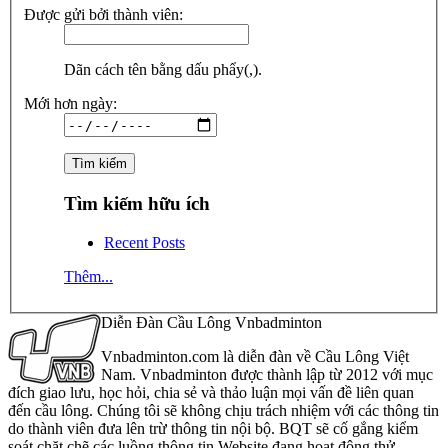
Được gửi bởi thành viên:
Dãn cách tên bằng dấu phẩy(,).
Mới hơn ngày:
Tìm kiếm hữu ích
Recent Posts
Thêm...
Diễn Đàn Cầu Lông Vnbadminton
Vnbadminton.com là diễn đàn về Cầu Lông Việt
Nam. Vnbadminton được thành lập từ 2012 với mục
đích giao lưu, học hỏi, chia sẻ và thảo luận mọi vấn đề liên quan
đến cầu lông. Chúng tôi sẽ không chịu trách nhiệm với các thông tin
do thành viên đưa lên trừ thông tin nội bộ. BQT sẽ cố gắng kiểm
soát chặt chẽ các luồng thông tin Website đang hoạt động thử