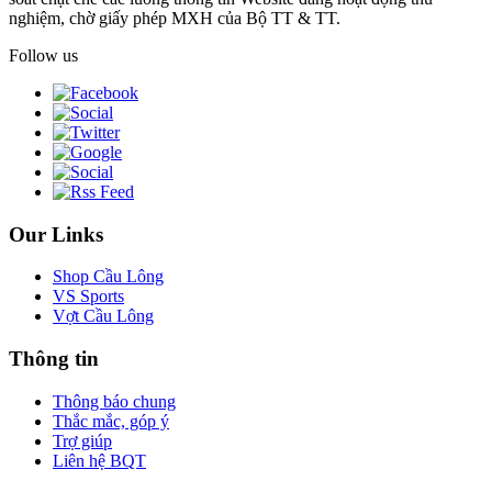
nghiệm, chờ giấy phép MXH của Bộ TT & TT.
Follow us
Our Links
Shop Cầu Lông
VS Sports
Vợt Cầu Lông
Thông tin
Thông báo chung
Thắc mắc, góp ý
Trợ giúp
Liên hệ BQT