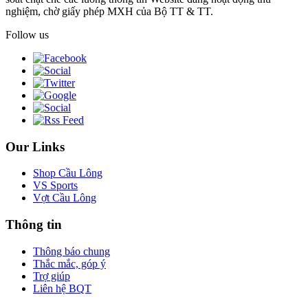
nghiệm, chờ giấy phép MXH của Bộ TT & TT.
Follow us
Our Links
Shop Cầu Lông
VS Sports
Vợt Cầu Lông
Thông tin
Thông báo chung
Thắc mắc, góp ý
Trợ giúp
Liên hệ BQT