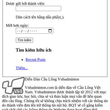
Được gửi bởi thành viên:
Dãn cách tên bằng dấu phẩy(,).
Mới hơn ngày:
Tìm kiếm hữu ích
Recent Posts
Thêm...
Diễn Đàn Cầu Lông Vnbadminton
Vnbadminton.com là diễn đàn về Cầu Lông Việt
Nam. Vnbadminton được thành lập từ 2012 với mục
đích giao lưu, học hỏi, chia sẻ và thảo luận mọi vấn đề liên quan
đến cầu lông. Chúng tôi sẽ không chịu trách nhiệm với các thông tin
do thành viên đưa lên trừ thông tin nội bộ. BQT sẽ cố gắng kiểm
soát chặt chẽ các luồng thông tin Website đang hoạt động thử