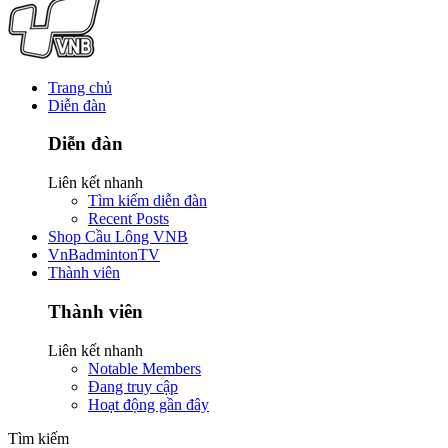
Trang chủ
Diễn đàn
Diễn đàn
Liên kết nhanh
Tìm kiếm diễn đàn
Recent Posts
Shop Cầu Lông VNB
VnBadmintonTV
Thành viên
Thành viên
Liên kết nhanh
Notable Members
Đang truy cập
Hoạt động gần đây
Tìm kiếm