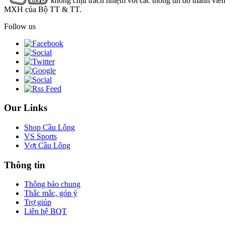
không chịu trách nhiệm với các thông tin do thành viê
MXH của Bộ TT & TT.
Follow us
Our Links
Shop Cầu Lông
VS Sports
Vợt Cầu Lông
Thông tin
Thông báo chung
Thắc mắc, góp ý
Trợ giúp
Liên hệ BQT