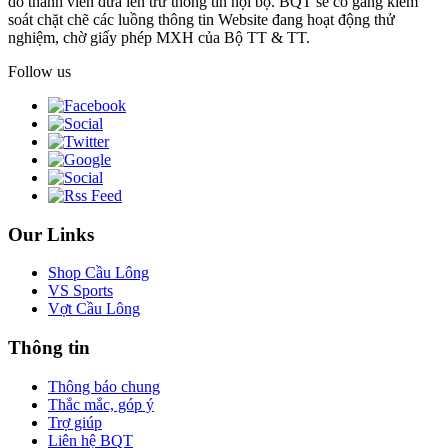
do thành viên đưa lên trừ thông tin nội bộ. BQT sẽ cố gắng kiểm
soát chặt chẽ các luồng thông tin Website đang hoạt động thử
nghiệm, chờ giấy phép MXH của Bộ TT & TT.
Follow us
Our Links
Shop Cầu Lông
VS Sports
Vợt Cầu Lông
Thông tin
Thông báo chung
Thắc mắc, góp ý
Trợ giúp
Liên hệ BQT