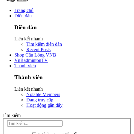
Trang chủ
Diễn đàn
Diễn đàn
Liên kết nhanh
Tìm kiếm diễn đàn
Recent Posts
Shop Cầu Lông VNB
VnBadmintonTV
Thành viên
Thành viên
Liên kết nhanh
Notable Members
Đang truy cập
Hoạt động gần đây
Tìm kiếm