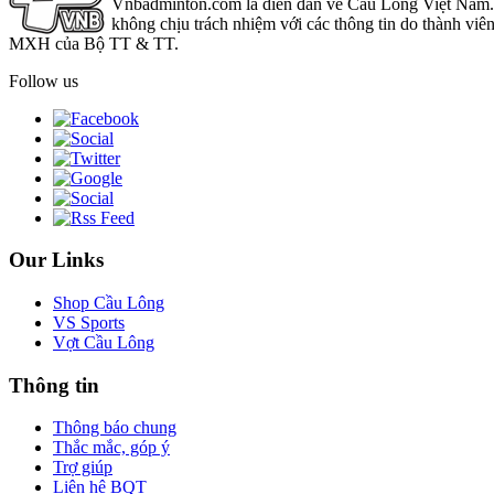
Vnbadminton.com là diễn đàn về Cầu Lông Việt Nam. Vn
không chịu trách nhiệm với các thông tin do thành viê
MXH của Bộ TT & TT.
Follow us
Our Links
Shop Cầu Lông
VS Sports
Vợt Cầu Lông
Thông tin
Thông báo chung
Thắc mắc, góp ý
Trợ giúp
Liên hệ BQT