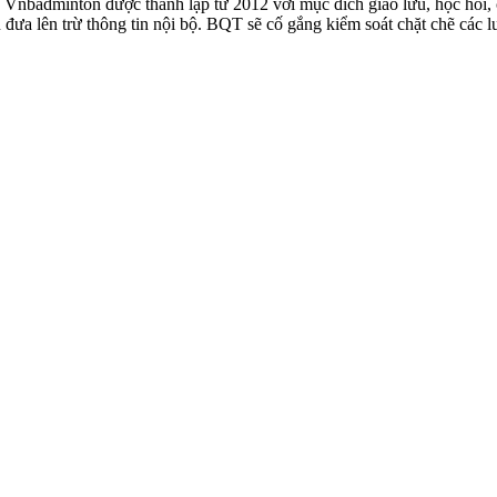
badminton được thành lập từ 2012 với mục đích giao lưu, học hỏi, ch
n đưa lên trừ thông tin nội bộ. BQT sẽ cố gắng kiểm soát chặt chẽ các