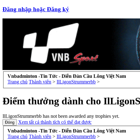
Đăng nhập hoặc Đăng ký
Vnbadminton -Tin Tức - Diễn Đàn Cầu Lông Việt Nam
Trang chủ
Thành viên
>
IlLigonStrummerbb
>
Điểm thưởng dành cho IlLigo
IlLigonStrummerbb has not been awarded any trophies yet.
Xem tất cả thành tích có thể đạt được
Vnbadminton -Tin Tức - Diễn Đàn Cầu Lông Việt Nam
Trang chủ
Thành viên
>
IlLigonStrummerbb
>