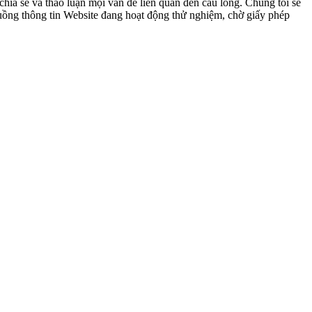
ia sẻ và thảo luận mọi vấn đề liên quan đến cầu lông. Chúng tôi sẽ
 luồng thông tin Website đang hoạt động thử nghiệm, chờ giấy phép