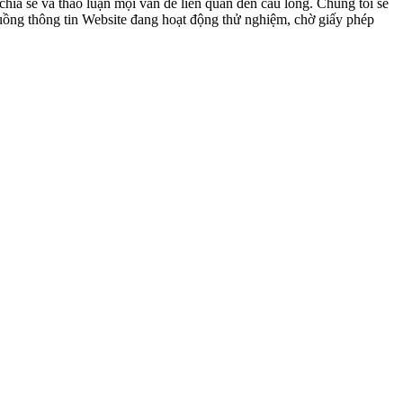
ia sẻ và thảo luận mọi vấn đề liên quan đến cầu lông. Chúng tôi sẽ
 luồng thông tin Website đang hoạt động thử nghiệm, chờ giấy phép