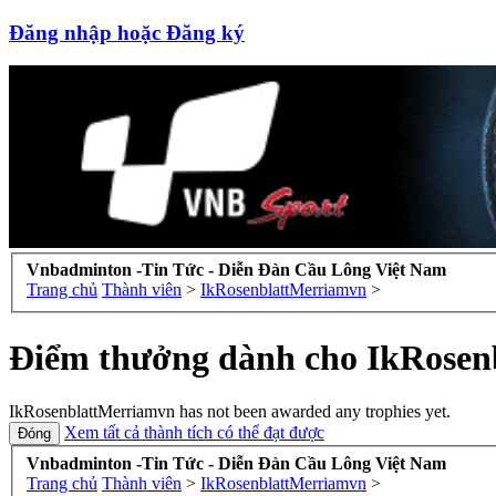
Đăng nhập hoặc Đăng ký
Vnbadminton -Tin Tức - Diễn Đàn Cầu Lông Việt Nam
Trang chủ
Thành viên
>
IkRosenblattMerriamvn
>
Điểm thưởng dành cho IkRosen
IkRosenblattMerriamvn has not been awarded any trophies yet.
Xem tất cả thành tích có thể đạt được
Vnbadminton -Tin Tức - Diễn Đàn Cầu Lông Việt Nam
Trang chủ
Thành viên
>
IkRosenblattMerriamvn
>