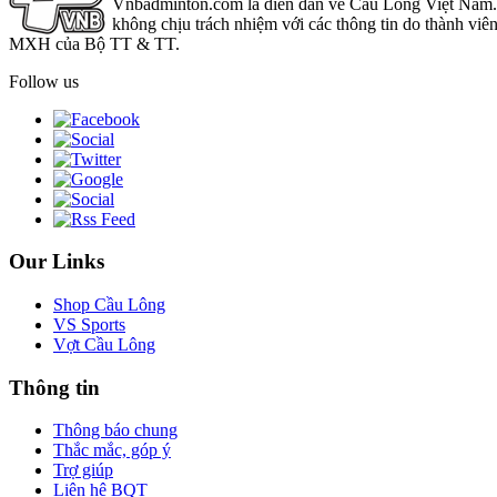
Vnbadminton.com là diễn đàn về Cầu Lông Việt Nam. Vn
không chịu trách nhiệm với các thông tin do thành viê
MXH của Bộ TT & TT.
Follow us
Our Links
Shop Cầu Lông
VS Sports
Vợt Cầu Lông
Thông tin
Thông báo chung
Thắc mắc, góp ý
Trợ giúp
Liên hệ BQT