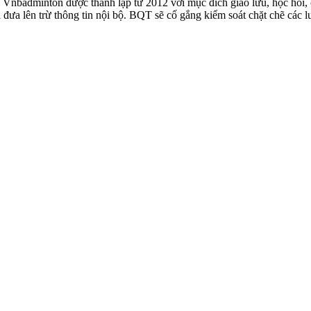
badminton được thành lập từ 2012 với mục đích giao lưu, học hỏi, ch
n đưa lên trừ thông tin nội bộ. BQT sẽ cố gắng kiểm soát chặt chẽ các