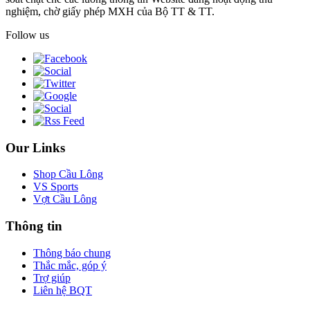
nghiệm, chờ giấy phép MXH của Bộ TT & TT.
Follow us
Our Links
Shop Cầu Lông
VS Sports
Vợt Cầu Lông
Thông tin
Thông báo chung
Thắc mắc, góp ý
Trợ giúp
Liên hệ BQT