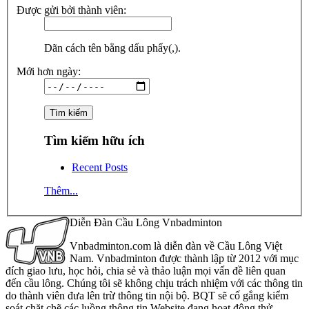
Được gửi bởi thành viên:
Dãn cách tên bằng dấu phẩy(,).
Mới hơn ngày:
Tìm kiếm hữu ích
Recent Posts
Thêm...
Diễn Đàn Cầu Lông Vnbadminton
Vnbadminton.com là diễn đàn về Cầu Lông Việt
Nam. Vnbadminton được thành lập từ 2012 với mục
đích giao lưu, học hỏi, chia sẻ và thảo luận mọi vấn đề liên quan
đến cầu lông. Chúng tôi sẽ không chịu trách nhiệm với các thông tin
do thành viên đưa lên trừ thông tin nội bộ. BQT sẽ cố gắng kiểm
soát chặt chẽ các luồng thông tin Website đang hoạt động thử