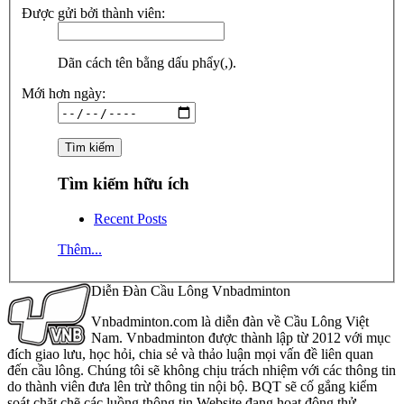
Được gửi bởi thành viên:
Dãn cách tên bằng dấu phẩy(,).
Mới hơn ngày:
Tìm kiếm hữu ích
Recent Posts
Thêm...
Diễn Đàn Cầu Lông Vnbadminton
Vnbadminton.com là diễn đàn về Cầu Lông Việt
Nam. Vnbadminton được thành lập từ 2012 với mục
đích giao lưu, học hỏi, chia sẻ và thảo luận mọi vấn đề liên quan
đến cầu lông. Chúng tôi sẽ không chịu trách nhiệm với các thông tin
do thành viên đưa lên trừ thông tin nội bộ. BQT sẽ cố gắng kiểm
soát chặt chẽ các luồng thông tin Website đang hoạt động thử