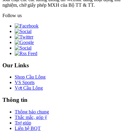
nghiệm, chờ giấy phép MXH của Bộ TT & TT.
Follow us
Our Links
Shop Cầu Lông
VS Sports
Vợt Cầu Lông
Thông tin
Thông báo chung
Thắc mắc, góp ý
Trợ giúp
Liên hệ BQT