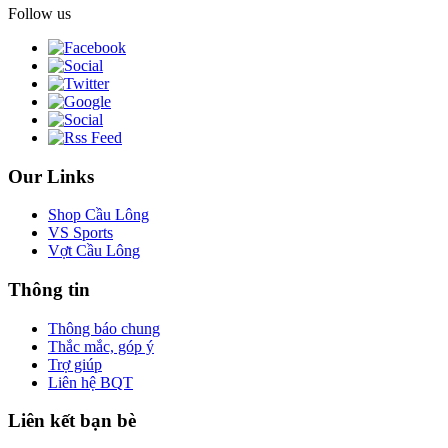
Follow us
Our Links
Shop Cầu Lông
VS Sports
Vợt Cầu Lông
Thông tin
Thông báo chung
Thắc mắc, góp ý
Trợ giúp
Liên hệ BQT
Liên kết bạn bè