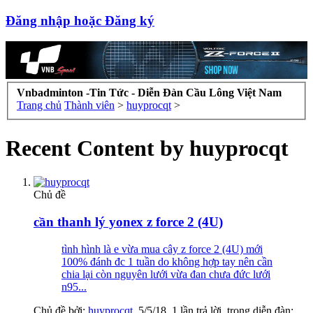
Đăng nhập hoặc Đăng ký
Vnbadminton -Tin Tức - Diễn Đàn Cầu Lông Việt Nam
Trang chủ
Thành viên
>
huyprocqt
>
Recent Content by huyprocqt
Chủ đề
cần thanh lý yonex z force 2 (4U)
tình hình là e vừa mua cây z force 2 (4U) mới
100% đánh đc 1 tuần do không hợp tay nên cần
chia lại còn nguyên lưới vừa đan chưa đức lưới
n95...
Chủ đề bởi:
huyprocqt
,
5/5/18
, 1 lần trả lời, trong diễn đàn: