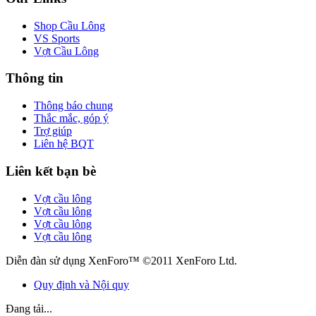
Shop Cầu Lông
VS Sports
Vợt Cầu Lông
Thông tin
Thông báo chung
Thắc mắc, góp ý
Trợ giúp
Liên hệ BQT
Liên kết bạn bè
Vợt cầu lông
Vợt cầu lông
Vợt cầu lông
Vợt cầu lông
Diễn đàn sử dụng XenForo™ ©2011 XenForo Ltd.
Quy định và Nội quy
Đang tải...