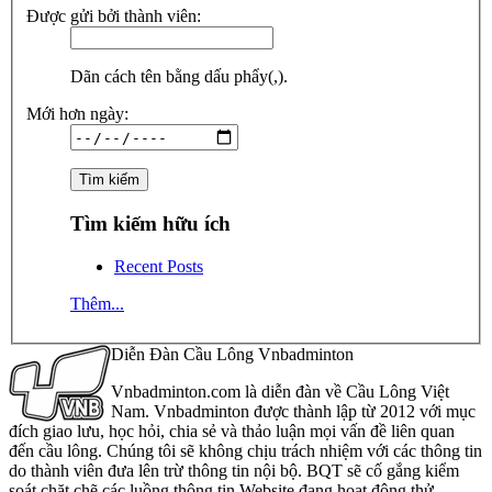
Được gửi bởi thành viên:
Dãn cách tên bằng dấu phẩy(,).
Mới hơn ngày:
Tìm kiếm hữu ích
Recent Posts
Thêm...
Diễn Đàn Cầu Lông Vnbadminton
Vnbadminton.com là diễn đàn về Cầu Lông Việt
Nam. Vnbadminton được thành lập từ 2012 với mục
đích giao lưu, học hỏi, chia sẻ và thảo luận mọi vấn đề liên quan
đến cầu lông. Chúng tôi sẽ không chịu trách nhiệm với các thông tin
do thành viên đưa lên trừ thông tin nội bộ. BQT sẽ cố gắng kiểm
soát chặt chẽ các luồng thông tin Website đang hoạt động thử