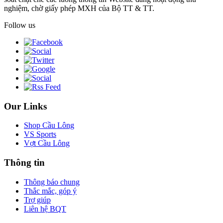
nghiệm, chờ giấy phép MXH của Bộ TT & TT.
Follow us
Our Links
Shop Cầu Lông
VS Sports
Vợt Cầu Lông
Thông tin
Thông báo chung
Thắc mắc, góp ý
Trợ giúp
Liên hệ BQT