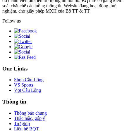
do thành viên đưa lên trừ thông tin nội bộ. BQT sẽ cố gắng kiểm
soát chặt chẽ các luồng thông tin Website đang hoạt động thử
nghiệm, chờ giấy phép MXH của Bộ TT & TT.
Follow us
Our Links
Shop Cầu Lông
VS Sports
Vợt Cầu Lông
Thông tin
Thông báo chung
Thắc mắc, góp ý
Trợ giúp
Liên hệ BQT