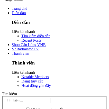
Trang chủ
Diễn đàn
Diễn đàn
Liên kết nhanh
Tìm kiếm diễn đàn
Recent Posts
Shop Cầu Lông VNB
VnBadmintonTV
Thành viên
Thành viên
Liên kết nhanh
Notable Members
Đang truy cập
Hoạt động gần đây
Tìm kiếm