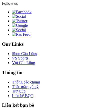
Follow us
Our Links
Shop Cầu Lông
VS Sports
Vợt Cầu Lông
Thông tin
Thông báo chung
Thắc mắc, góp ý
Trợ giúp
Liên hệ BQT
Liên kết bạn bè