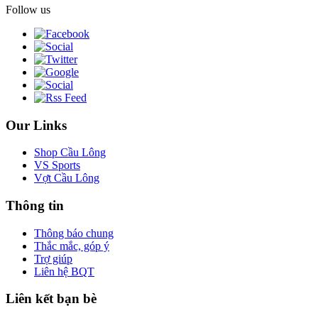
Follow us
Our Links
Shop Cầu Lông
VS Sports
Vợt Cầu Lông
Thông tin
Thông báo chung
Thắc mắc, góp ý
Trợ giúp
Liên hệ BQT
Liên kết bạn bè