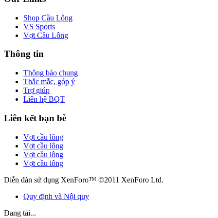
Shop Cầu Lông
VS Sports
Vợt Cầu Lông
Thông tin
Thông báo chung
Thắc mắc, góp ý
Trợ giúp
Liên hệ BQT
Liên kết bạn bè
Vợt cầu lông
Vợt cầu lông
Vợt cầu lông
Vợt cầu lông
Diễn đàn sử dụng XenForo™ ©2011 XenForo Ltd.
Quy định và Nội quy
Đang tải...