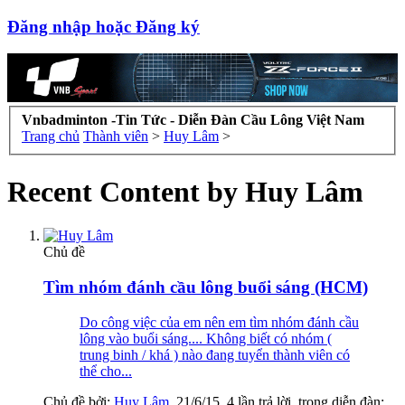
Đăng nhập hoặc Đăng ký
Vnbadminton -Tin Tức - Diễn Đàn Cầu Lông Việt Nam
Trang chủ
Thành viên
>
Huy Lâm
>
Recent Content by Huy Lâm
Chủ đề
Tìm nhóm đánh cầu lông buổi sáng (HCM)
Do công việc của em nên em tìm nhóm đánh cầu
lông vào buổi sáng.... Không biết có nhóm (
trung binh / khá ) nào đang tuyển thành viên có
thể cho...
Chủ đề bởi:
Huy Lâm
,
21/6/15
, 4 lần trả lời, trong diễn đàn: