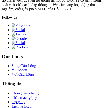
do thành viên đưa lên trừ thông tin nội bộ. BQT sẽ cố gắng kiểm
soát chặt chẽ các luồng thông tin Website đang hoạt động thử
nghiệm, chờ giấy phép MXH của Bộ TT & TT.
Follow us
Our Links
Shop Cầu Lông
VS Sports
Vợt Cầu Lông
Thông tin
Thông báo chung
Thắc mắc, góp ý
Trợ giúp
Liên hệ BQT