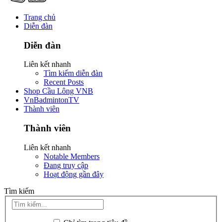
Trang chủ
Diễn đàn
Diễn đàn
Liên kết nhanh
Tìm kiếm diễn đàn
Recent Posts
Shop Cầu Lông VNB
VnBadmintonTV
Thành viên
Thành viên
Liên kết nhanh
Notable Members
Đang truy cập
Hoạt động gần đây
Tìm kiếm