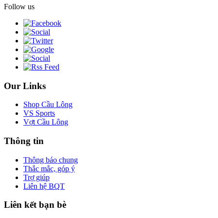
Follow us
Our Links
Shop Cầu Lông
VS Sports
Vợt Cầu Lông
Thông tin
Thông báo chung
Thắc mắc, góp ý
Trợ giúp
Liên hệ BQT
Liên kết bạn bè