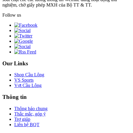
nghiệm, chờ giấy phép MXH của Bộ TT & TT.
Follow us
Our Links
Shop Cầu Lông
VS Sports
Vợt Cầu Lông
Thông tin
Thông báo chung
Thắc mắc, góp ý
Trợ giúp
Liên hệ BQT