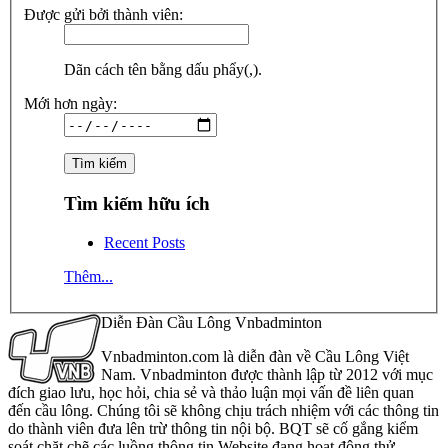
Được gửi bởi thành viên:
Dãn cách tên bằng dấu phẩy(,).
Mới hơn ngày:
Tìm kiếm hữu ích
Recent Posts
Thêm...
Diễn Đàn Cầu Lông Vnbadminton
Vnbadminton.com là diễn đàn về Cầu Lông Việt
Nam. Vnbadminton được thành lập từ 2012 với mục
đích giao lưu, học hỏi, chia sẻ và thảo luận mọi vấn đề liên quan
đến cầu lông. Chúng tôi sẽ không chịu trách nhiệm với các thông tin
do thành viên đưa lên trừ thông tin nội bộ. BQT sẽ cố gắng kiểm
soát chặt chẽ các luồng thông tin Website đang hoạt động thử