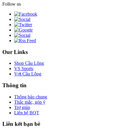
Follow us
Our Links
Shop Cầu Lông
VS Sports
Vợt Cầu Lông
Thông tin
Thông báo chung
Thắc mắc, góp ý
Trợ giúp
Liên hệ BQT
Liên kết bạn bè