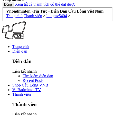
Xem tất cả thành tích có thể đạt được
Vnbadminton -Tin Tức - Diễn Đàn Cầu Lông Việt Nam
Trang chủ
Thành viên
>
hungnv5404
>
Trang chủ
Diễn đàn
Diễn đàn
Liên kết nhanh
Tìm kiếm diễn đàn
Recent Posts
Shop Cầu Lông VNB
VnBadmintonTV
Thành viên
Thành viên
Liên kết nhanh