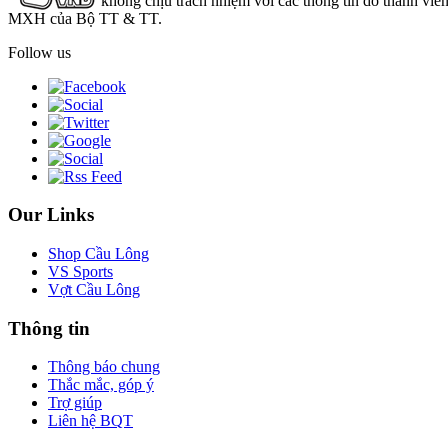
không chịu trách nhiệm với các thông tin do thành viê
MXH của Bộ TT & TT.
Follow us
Our Links
Shop Cầu Lông
VS Sports
Vợt Cầu Lông
Thông tin
Thông báo chung
Thắc mắc, góp ý
Trợ giúp
Liên hệ BQT