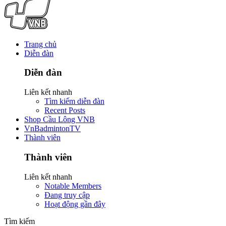
Trang chủ
Diễn đàn
Diễn đàn
Liên kết nhanh
Tìm kiếm diễn đàn
Recent Posts
Shop Cầu Lông VNB
VnBadmintonTV
Thành viên
Thành viên
Liên kết nhanh
Notable Members
Đang truy cập
Hoạt động gần đây
Tìm kiếm