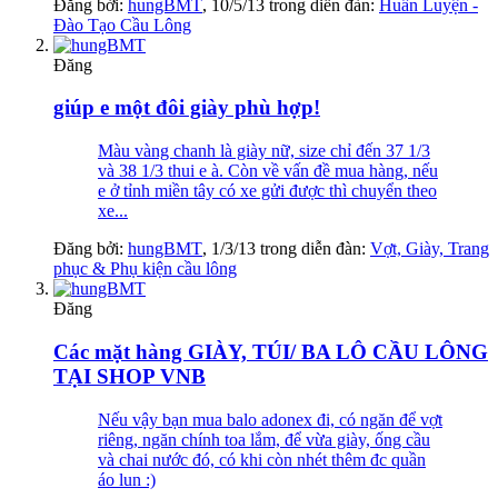
Đăng bởi:
hungBMT
,
10/5/13
trong diễn đàn:
Huấn Luyện -
Đào Tạo Cầu Lông
Đăng
giúp e một đôi giày phù hợp!
Màu vàng chanh là giày nữ, size chỉ đến 37 1/3
và 38 1/3 thui e à. Còn về vấn đề mua hàng, nếu
e ở tỉnh miền tây có xe gửi được thì chuyển theo
xe...
Đăng bởi:
hungBMT
,
1/3/13
trong diễn đàn:
Vợt, Giày, Trang
phục & Phụ kiện cầu lông
Đăng
Các mặt hàng GIÀY, TÚI/ BA LÔ CẦU LÔNG
TẠI SHOP VNB
Nếu vậy bạn mua balo adonex đi, có ngăn để vợt
riêng, ngăn chính toa lắm, để vừa giày, ống cầu
và chai nước đó, có khi còn nhét thêm đc quần
áo lun :)