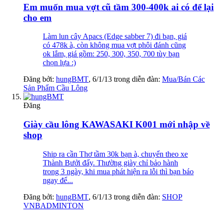
Em muốn mua vợt cũ tầm 300-400k ai có để lại
cho em
Làm lun cây Apacs (Edge sabber 7) đi bạn, giá
có 478k à, còn không mua vợt phôi đánh cũng
ok lắm, giá gồm: 250, 300, 350, 700 tùy bạn
chọn lựa :)
Đăng bởi:
hungBMT
,
6/1/13
trong diễn đàn:
Mua/Bán Các
Sản Phẩm Cầu Lông
Đăng
Giày cầu lông KAWASAKI K001 mới nhập về
shop
Ship ra cần Thơ tầm 30k bạn à, chuyển theo xe
Thành Bưởi đấy. Thường giày chỉ bảo hành
trong 3 ngày, khi mua phát hiện ra lỗi thì bạn báo
ngay để...
Đăng bởi:
hungBMT
,
6/1/13
trong diễn đàn:
SHOP
VNBADMINTON