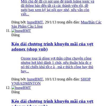
Mỗi chủ đề đã có nút upp để tránh loãng topic và
đã thông báo đến tất cả các thành viên rồi, đề
nghị bạn xem kỹ lại nội quy nhé, nếu vẫn còn
viết...
Đăng bởi:
hungBMT
,
29/1/13
trong diễn đàn:
Mua/Bán Các
Sản Phẩm Cầu Lông
Đăng
Kéo dài chương trình khuyến mãi của vợt
adonex (shop vnb)
Ozone tour là dòng vợt thân cứng chuyên công
nhưng hơi khó đánh 1 chút, nếu thuần hóa đc e
nó thì chiến khá tốt e à , mà e thích công hay thủ
hay...
Đăng bởi:
hungBMT
,
10/1/13
trong diễn đàn:
SHOP
VNBADMINTON
Đăng
Kéo dài chương trình khuyến mãi của vợt