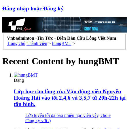
Đăng nhập hoặc Đăng ký
Vnbadminton -Tin Tức - Diễn Đàn Cầu Lông Việt Nam
Trang chủ
Thành viên
>
hungBMT
>
Recent Content by hungBMT
Đăng
Lớp học cầu lông của Vận động viên Nguyễn
Hoàng Hải vào tối 2,4,6 và 3,5,7 từ 20h-22h tại
tân bình.
Lớp tuyển tối đa bao nhiêu học viên vậy, cho e
đăng ký với :)