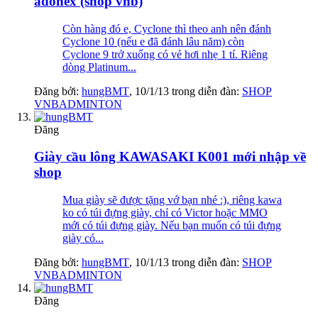
adonex (shop vnb)
Còn hàng đó e, Cyclone thì theo anh nên đánh
Cyclone 10 (nếu e đã đánh lâu năm) còn
Cyclone 9 trở xuống có vẻ hơi nhẹ 1 tí. Riêng
dòng Platinum...
Đăng bởi:
hungBMT
,
10/1/13
trong diễn đàn:
SHOP
VNBADMINTON
Đăng
Giày cầu lông KAWASAKI K001 mới nhập về
shop
Mua giày sẽ được tặng vớ bạn nhé :), riêng kawa
ko có túi đựng giày, chỉ có Victor hoặc MMO
mới có túi đựng giày. Nếu bạn muốn có túi đựng
giày có...
Đăng bởi:
hungBMT
,
10/1/13
trong diễn đàn:
SHOP
VNBADMINTON
Đăng