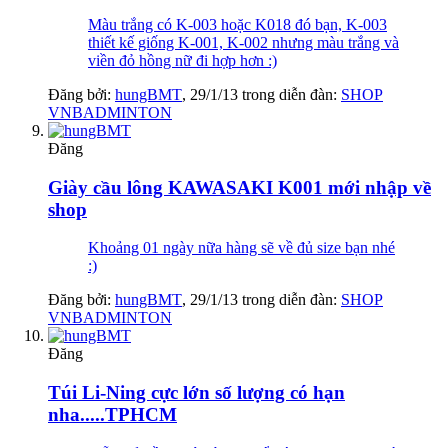
Màu trắng có K-003 hoặc K018 đó bạn, K-003
thiết kế giống K-001, K-002 nhưng màu trắng và
viền đỏ hồng nữ đi hợp hơn :)
Đăng bởi:
hungBMT
,
29/1/13
trong diễn đàn:
SHOP
VNBADMINTON
Đăng
Giày cầu lông KAWASAKI K001 mới nhập về
shop
Khoảng 01 ngày nữa hàng sẽ về đủ size bạn nhé
:)
Đăng bởi:
hungBMT
,
29/1/13
trong diễn đàn:
SHOP
VNBADMINTON
Đăng
Túi Li-Ning cực lớn số lượng có hạn
nha.....TPHCM