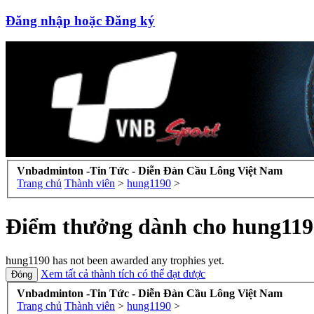
Đăng nhập hoặc Đăng ký
Vnbadminton -Tin Tức - Diễn Đàn Cầu Lông Việt Nam
Trang chủ
Thành viên
>
hung1190
>
Điểm thưởng dành cho hung119
hung1190 has not been awarded any trophies yet.
Xem tất cả thành tích có thể đạt được
Vnbadminton -Tin Tức - Diễn Đàn Cầu Lông Việt Nam
Trang chủ
Thành viên
>
hung1190
>