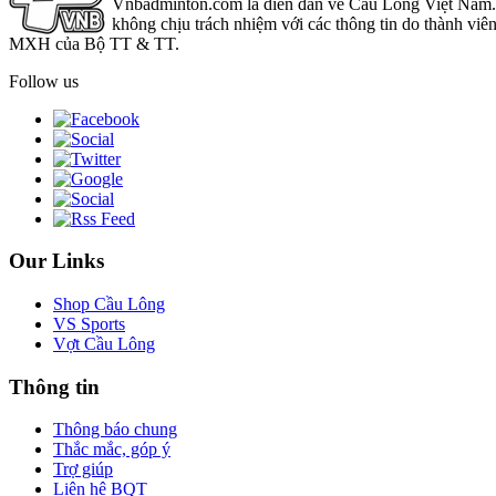
Vnbadminton.com là diễn đàn về Cầu Lông Việt Nam. Vn
không chịu trách nhiệm với các thông tin do thành viê
MXH của Bộ TT & TT.
Follow us
Our Links
Shop Cầu Lông
VS Sports
Vợt Cầu Lông
Thông tin
Thông báo chung
Thắc mắc, góp ý
Trợ giúp
Liên hệ BQT