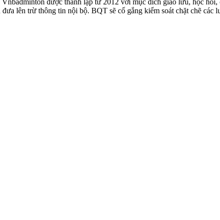
badminton được thành lập từ 2012 với mục đích giao lưu, học hỏi, ch
n đưa lên trừ thông tin nội bộ. BQT sẽ cố gắng kiểm soát chặt chẽ các