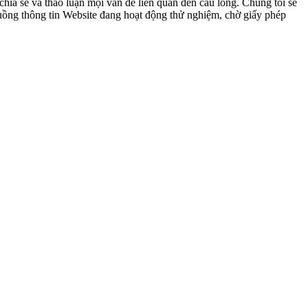
ia sẻ và thảo luận mọi vấn đề liên quan đến cầu lông. Chúng tôi sẽ
 luồng thông tin Website đang hoạt động thử nghiệm, chờ giấy phép