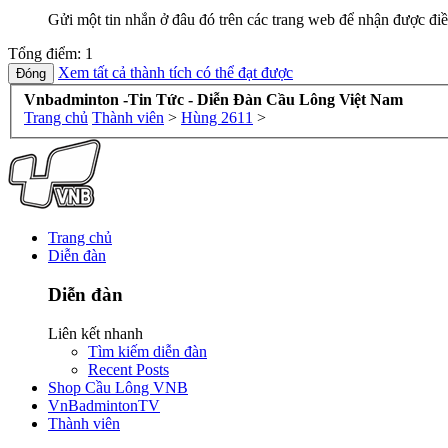
Gửi một tin nhắn ở đâu đó trên các trang web để nhận được điề
Tổng điểm: 1
Xem tất cả thành tích có thể đạt được
Vnbadminton -Tin Tức - Diễn Đàn Cầu Lông Việt Nam
Trang chủ
Thành viên
>
Hùng 2611
>
Trang chủ
Diễn đàn
Diễn đàn
Liên kết nhanh
Tìm kiếm diễn đàn
Recent Posts
Shop Cầu Lông VNB
VnBadmintonTV
Thành viên