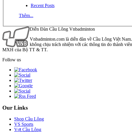
Recent Posts
Thêm...
Diễn Đàn Cầu Lông Vnbadminton
Vnbadminton.com là diễn đàn về Cầu Lông Việt Nam. Vn
không chịu trách nhiệm với các thông tin do thành viê
MXH của Bộ TT & TT.
Follow us
Our Links
Shop Cầu Lông
VS Sports
Vợt Cầu Lông