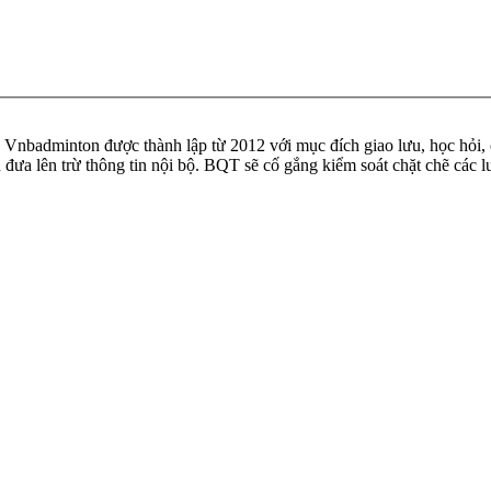
badminton được thành lập từ 2012 với mục đích giao lưu, học hỏi, ch
n đưa lên trừ thông tin nội bộ. BQT sẽ cố gắng kiểm soát chặt chẽ các