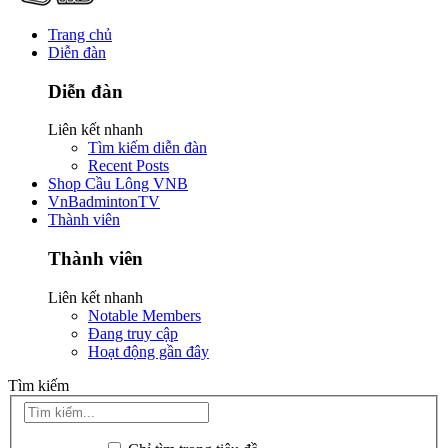
Trang chủ
Diễn đàn
Diễn đàn
Liên kết nhanh
Tìm kiếm diễn đàn
Recent Posts
Shop Cầu Lông VNB
VnBadmintonTV
Thành viên
Thành viên
Liên kết nhanh
Notable Members
Đang truy cập
Hoạt động gần đây
Tìm kiếm