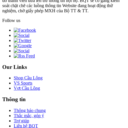
do thành viên đưa lên trừ thông tin nội bộ. BQT sẽ cố gắng kiểm
soát chặt chẽ các luồng thông tin Website đang hoạt động thử
nghiệm, chờ giấy phép MXH của Bộ TT & TT.
Follow us
Our Links
Shop Cầu Lông
VS Sports
Vợt Cầu Lông
Thông tin
Thông báo chung
Thắc mắc, góp ý
Trợ giúp
Liên hệ BQT